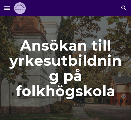
Skip to main content
Skip to navigation
Ansökan till
yrkesutbildnin
g på
folkhögskola