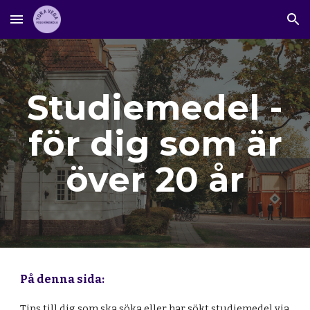
Skip to main content
Skip to navigation
Studiemedel -
för dig som är
över 20 år
På denna sida:
Tips
till dig som ska söka eller har sökt studiemedel via