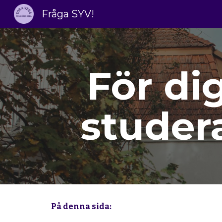
Fråga SYV!
Sk
För dig
studera
På denna sida: