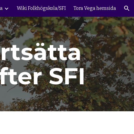
da
Wiki Folkhögskola/SFI
Tora Vega hemsida
ion
ortsätta
fter SFI